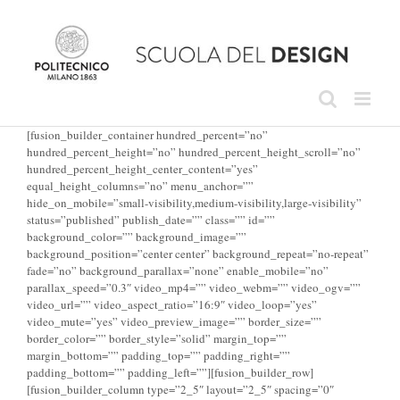
Skip
to
content
[fusion_builder_container hundred_percent=”no”
hundred_percent_height=”no” hundred_percent_height_scroll=”no”
hundred_percent_height_center_content=”yes”
equal_height_columns=”no” menu_anchor=””
hide_on_mobile=”small-visibility,medium-visibility,large-visibility”
status=”published” publish_date=”” class=”” id=””
background_color=”” background_image=””
background_position=”center center” background_repeat=”no-repeat”
fade=”no” background_parallax=”none” enable_mobile=”no”
parallax_speed=”0.3″ video_mp4=”” video_webm=”” video_ogv=””
video_url=”” video_aspect_ratio=”16:9″ video_loop=”yes”
video_mute=”yes” video_preview_image=”” border_size=””
border_color=”” border_style=”solid” margin_top=””
margin_bottom=”” padding_top=”” padding_right=””
padding_bottom=”” padding_left=””][fusion_builder_row]
[fusion_builder_column type=”2_5″ layout=”2_5″ spacing=”0″