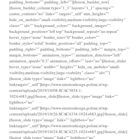
padding_bottom=”” padding_left=””][fusion_builder_row]
[fusion_builder_column type=”1_1″ layout=”1_1″ spacing=””
center_content=”no” link=”” target=”_self” min_height=””
hide_on_mobile=”small-visibility,medium-visibility,large-visibility”
class=”” id=”” background_color=”” background_image=””
background_position=”left top” background_repeat=”no-repeat”
hover_type=”none” border_size=”0″ border_color=””
border_style=”solid” border_position=”all” padding_top=””
padding_right=”” padding_bottom=”” padding_left=”” margin_top=””
margin_bottom=”” animation_type=”” animation_direction=”left”
animation_speed=”0.3″ animation_offset=”” last=”no”][fusion_slider
hover_type=”none” width=”” height=”” hide_on_mobile=”small-
visibility,medium-visibility,large-visibility” class=”” id=””]
[fusion_slide type=”image” link=”” lightbox=”no”
linktarget=”_self”]https://www.interiordesign.polimi.it/wp-
content/uploads/2019/10/08.SCAC3854-1-
1024×683.jpg[/fusion_slide][fusion_slide type=”image” link=””
lightbox=”no”
linktarget=”_self”]https://www.interiordesign.polimi.it/wp-
content/uploads/2019/10/26.SCAC4334-1024×683.jpg[/fusion_slide]
[fusion_slide type=”image” link=”” lightbox=”no”
linktarget=”_self”]https://www.interiordesign.polimi.it/wp-
content/uploads/2019/10/24.SCAC4225-1024×683.jpg[/fusion_slide]
[fusion_slide type=”image” link=”” lightbox=”no”