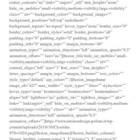
center_content=”no” link=”” target=”_self” min_height=”none”
hide_on_mobile=”small-visibility,medium-visibility,large-visibility”
class=”” id=”” background_color=”” background_image=””
background_position=”left top” undefined=””
background_repeat=”no-repeat” hover_type=”none” border_size=”0″
border_color=”” border_style=”solid” border_position=”all”
padding_top=”0″ padding_right=”0″ padding_bottom=”0″
padding_left=”0″ margin_top=”” margin_bottom=”40″
animation_type=”” animation_direction=”left” animation_speed=”0.3″
animation_offset=”” last=”no”][fusion_title hide_on_mobile=”small-
visibility,medium-visibility,large-visibility” class=”” id=””
content_align=”left” size=”1″ font_size=”” line_height=””
letter_spacing=”” margin_top=”” margin_bottom=”” text_color=””
style_type=”default” sep_color=”” /][fusion_imageframe
image_id=”427″ max_width=”” style_type=”” blur=”” stylecolor=””
hover_type=”none” bordersize=”” bordercolor=”” borderradius=””
align=”left” lightbox=”no” gallery_id=”” lightbox_image=”” alt=””
link=”” linktarget=”_self” hide_on_mobile=”small-visibility,medium-
visibility,large-visibility” class=”” id=”” animation_type=””
animation_direction=”left” animation_speed=”0.3″
animation_offset=””]https://www.interiordesign.polimi.it/wp-
content/uploads/2019/10/Clessidra-
970×1024.png[/fusion_imageframe][/fusion_builder_column]
[fusion_builder_column type=”3_5″ layout=”3_5″ spacing=”0″