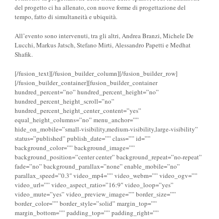
del progetto ci ha allenato, con nuove forme di progettazione del
tempo, fatto di simultaneità e ubiquità.
All’evento sono intervenuti, tra gli altri, Andrea Branzi, Michele De
Lucchi, Markus Jatsch, Stefano Mirti, Alessandro Papetti e Medhat
Shafik.
[/fusion_text][/fusion_builder_column][/fusion_builder_row]
[/fusion_builder_container][fusion_builder_container
hundred_percent=”no” hundred_percent_height=”no”
hundred_percent_height_scroll=”no”
hundred_percent_height_center_content=”yes”
equal_height_columns=”no” menu_anchor=””
hide_on_mobile=”small-visibility,medium-visibility,large-visibility”
status=”published” publish_date=”” class=”” id=””
background_color=”” background_image=””
background_position=”center center” background_repeat=”no-repeat”
fade=”no” background_parallax=”none” enable_mobile=”no”
parallax_speed=”0.3″ video_mp4=”” video_webm=”” video_ogv=””
video_url=”” video_aspect_ratio=”16:9″ video_loop=”yes”
video_mute=”yes” video_preview_image=”” border_size=””
border_color=”” border_style=”solid” margin_top=””
margin_bottom=”” padding_top=”” padding_right=””