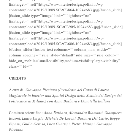
linktarget=”_self”]https://www.interiordesign.polimi.it/wp-
content/uploads/2019/10/09.SCAC3864-1024×683.jpg[/fusion_slide]
[fusion_slide type=”image” link=”” lightbox=”no”
linktarget=”_self”]https://www.interiordesign.polimi.it/wp-
content/uploads/2019/10/09..SCAC3905-1024×683.jpg[/fusion_slide]
[fusion_slide type=”image” link=”” lightbox=”no”
linktarget=”_self”]https://www.interiordesign.polimi.it/wp-
content/uploads/2019/10/05.SCAC3606-1024×683.jpg[/fusion_slide]
[/fusion_slider][fusion_text columns=”” column_min_width=””
column_spacing=”” rule_style=”default” rule_size=”” rule_color=””
hide_on_mobile=”small-visibility,medium-visibility,large-visibility”
class=”” id=””]
CREDITS
A cura di:
Giovanna Piccinno (Presidente del Corso di Laurea
Magistrale in Interior and Spatial Design della Scuola del Design del
Politecnico di Milano), con Anna Barbara e Donatella Bollani
Comitato scientifico:
Anna Barbara, Alessandro Biamonti, Giampiero
Bosoni, Laura Daglio, Michele De Lucchi, Barbara Del Curto, Beppe
Finessi, Giulia Gerosa, Luca Guerrini, Pietro Marani, Giovanna
Piccinno