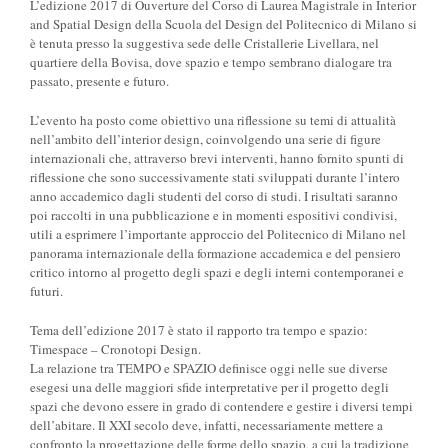
L’edizione 2017 di Ouverture del Corso di Laurea Magistrale in Interior
and Spatial Design della Scuola del Design del Politecnico di Milano si
è tenuta presso la suggestiva sede delle Cristallerie Livellara, nel
quartiere della Bovisa, dove spazio e tempo sembrano dialogare tra
passato, presente e futuro.
L’evento ha posto come obiettivo una riflessione su temi di attualità
nell’ambito dell’interior design, coinvolgendo una serie di figure
internazionali che, attraverso brevi interventi, hanno fornito spunti di
riflessione che sono successivamente stati sviluppati durante l’intero
anno accademico dagli studenti del corso di studi. I risultati saranno
poi raccolti in una pubblicazione e in momenti espositivi condivisi,
utili a esprimere l’importante approccio del Politecnico di Milano nel
panorama internazionale della formazione accademica e del pensiero
critico intorno al progetto degli spazi e degli interni contemporanei e
futuri.
Tema dell’edizione 2017 è stato il rapporto tra tempo e spazio:
Timespace – Cronotopi Design.
La relazione tra TEMPO e SPAZIO definisce oggi nelle sue diverse
esegesi una delle maggiori sfide interpretative per il progetto degli
spazi che devono essere in grado di contendere e gestire i diversi tempi
dell’abitare. Il XXI secolo deve, infatti, necessariamente mettere a
confronto la progettazione delle forme dello spazio, a cui la tradizione