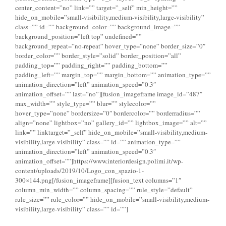
center_content=”no” link=”” target=”_self” min_height=””
hide_on_mobile=”small-visibility,medium-visibility,large-visibility”
class=”” id=”” background_color=”” background_image=””
background_position=”left top” undefined=””
background_repeat=”no-repeat” hover_type=”none” border_size=”0″
border_color=”” border_style=”solid” border_position=”all”
padding_top=”” padding_right=”” padding_bottom=””
padding_left=”” margin_top=”” margin_bottom=”” animation_type=””
animation_direction=”left” animation_speed=”0.3″
animation_offset=”” last=”no”][fusion_imageframe image_id=”487″
max_width=”” style_type=”” blur=”” stylecolor=””
hover_type=”none” bordersize=”0″ bordercolor=”” borderradius=””
align=”none” lightbox=”no” gallery_id=”” lightbox_image=”” alt=””
link=”” linktarget=”_self” hide_on_mobile=”small-visibility,medium-
visibility,large-visibility” class=”” id=”” animation_type=””
animation_direction=”left” animation_speed=”0.3″
animation_offset=””]https://www.interiordesign.polimi.it/wp-
content/uploads/2019/10/Logo_con_spazio-1-
300×144.png[/fusion_imageframe][fusion_text columns=”1″
column_min_width=”” column_spacing=”” rule_style=”default”
rule_size=”” rule_color=”” hide_on_mobile=”small-visibility,medium-
visibility,large-visibility” class=”” id=””]